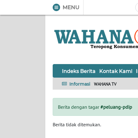
MENU
WAHANA
Tutup
TV
Informasi
INDEKS
BERITA
Indeks Berita
Kontak Kami
KONTAK
Informasi
WAHANA TV
KAMI
INFO
Berita dengan tagar
#peluang-pdip
IKLAN
TENTANG
Berita tidak ditemukan.
KAMI