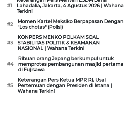
Keterangan Pers Menteri ESDM Bahlil
KAMI
#1
Lahadalia, Jakarta, 4 Agustus 2026 | Wahana
Terkini
PEDOMAN
Momen Kartel Meksiko Berpapasan Dengan
#2
MEDIA
"Los chotas" (Polisi)
SIBER
KONPERS MENKO POLKAM SOAL
#3
STABILITAS POLITIK & KEAMANAN
REDAKSI
NASIONAL | Wahana Terkini
Ribuan orang Jepang berkumpul untuk
KARIR
#4
memprotes pembangunan masjid pertama
di Fujisawa
DISCLAIMER
Keterangan Pers Ketua MPR RI, Usai
#5
Pertemuan dengan Presiden di Istana |
Wahana Terkini
Wahana
News
Regional
WN
SUMUT