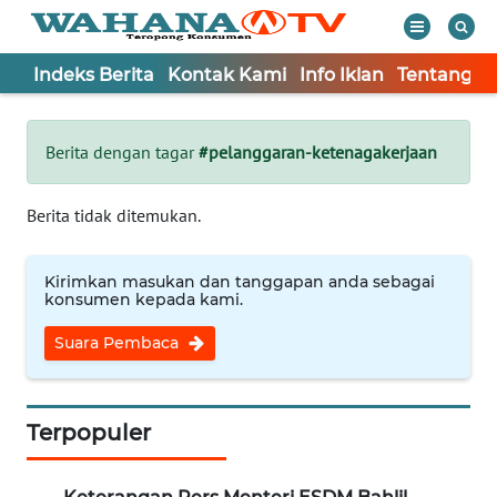
Indeks Berita
Kontak Kami
Info Iklan
Tentang K
WAHANA
Tutup
TV
Berita dengan tagar
#pelanggaran-ketenagakerjaan
Informasi
Berita tidak ditemukan.
INDEKS
BERITA
Kirimkan masukan dan tanggapan anda sebagai
konsumen kepada kami.
KONTAK
Suara Pembaca
KAMI
INFO
IKLAN
Terpopuler
TENTANG