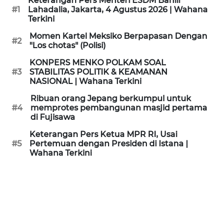
Keterangan Pers Menteri ESDM Bahlil
KAMI
#1
Lahadalia, Jakarta, 4 Agustus 2026 | Wahana
Terkini
PEDOMAN
Momen Kartel Meksiko Berpapasan Dengan
#2
MEDIA
"Los chotas" (Polisi)
SIBER
KONPERS MENKO POLKAM SOAL
#3
STABILITAS POLITIK & KEAMANAN
REDAKSI
NASIONAL | Wahana Terkini
Ribuan orang Jepang berkumpul untuk
KARIR
#4
memprotes pembangunan masjid pertama
di Fujisawa
DISCLAIMER
Keterangan Pers Ketua MPR RI, Usai
#5
Pertemuan dengan Presiden di Istana |
Wahana Terkini
Wahana
News
Regional
WN
SUMUT