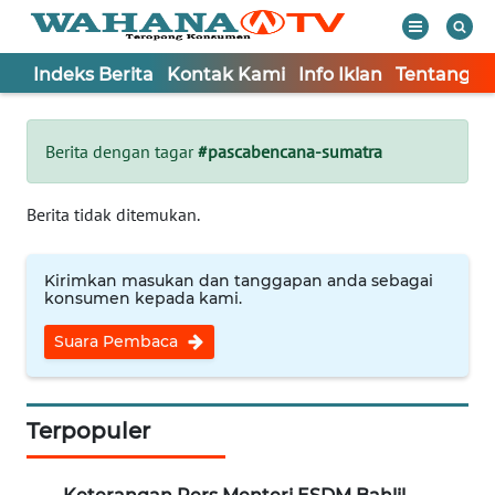
Indeks Berita
Kontak Kami
Info Iklan
Tentang K
WAHANA
Tutup
TV
Berita dengan tagar
#pascabencana-sumatra
Informasi
Berita tidak ditemukan.
INDEKS
BERITA
Kirimkan masukan dan tanggapan anda sebagai
konsumen kepada kami.
KONTAK
Suara Pembaca
KAMI
INFO
IKLAN
Terpopuler
TENTANG