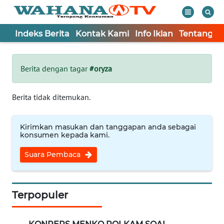
Indeks Berita
Kontak Kami
Info Iklan
Tentang K
WAHANA
Tutup
TV
Berita dengan tagar
#oryza
Informasi
Berita tidak ditemukan.
INDEKS
BERITA
Kirimkan masukan dan tanggapan anda sebagai
konsumen kepada kami.
KONTAK
Suara Pembaca
KAMI
INFO
IKLAN
Terpopuler
TENTANG