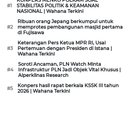
KONPERS MENKO POLKAM SOAL
KAMI
#1
STABILITAS POLITIK & KEAMANAN
NASIONAL | Wahana Terkini
PEDOMAN
Ribuan orang Jepang berkumpul untuk
MEDIA
#2
memprotes pembangunan masjid pertama
SIBER
di Fujisawa
Keterangan Pers Ketua MPR RI, Usai
REDAKSI
#3
Pertemuan dengan Presiden di Istana |
Wahana Terkini
KARIR
Soroti Ancaman, PLN Watch Minta
#4
Infrastruktur PLN Jadi Objek Vital Khusus |
Alperklinas Research
DISCLAIMER
Konpers hasil rapat berkala KSSK III tahun
#5
2026 | Wahana Terkini
Wahana
News
Regional
WN
SUMUT