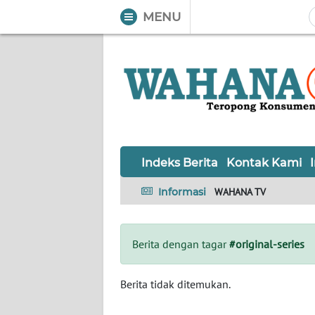
MENU
WAHANA
Tutup
TV
Informasi
INDEKS
BERITA
Indeks Berita
Kontak Kami
KONTAK
Informasi
WAHANA TV
KAMI
INFO
Berita dengan tagar
#original-series
IKLAN
TENTANG
Berita tidak ditemukan.
KAMI