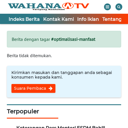
Indeks Berita
Kontak Kami
Info Iklan
Tentang K
WAHANA
Tutup
TV
Berita dengan tagar
#optimalisasi-manfaat
Informasi
Berita tidak ditemukan.
INDEKS
BERITA
Kirimkan masukan dan tanggapan anda sebagai
konsumen kepada kami.
KONTAK
Suara Pembaca
KAMI
INFO
IKLAN
Terpopuler
TENTANG