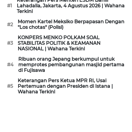
Keterangan Pers Menteri ESDM Bahlil
KAMI
#1
Lahadalia, Jakarta, 4 Agustus 2026 | Wahana
Terkini
PEDOMAN
Momen Kartel Meksiko Berpapasan Dengan
#2
MEDIA
"Los chotas" (Polisi)
SIBER
KONPERS MENKO POLKAM SOAL
#3
STABILITAS POLITIK & KEAMANAN
REDAKSI
NASIONAL | Wahana Terkini
Ribuan orang Jepang berkumpul untuk
KARIR
#4
memprotes pembangunan masjid pertama
di Fujisawa
DISCLAIMER
Keterangan Pers Ketua MPR RI, Usai
#5
Pertemuan dengan Presiden di Istana |
Wahana Terkini
Wahana
News
Regional
WN
SUMUT