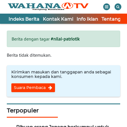
Indeks Berita
Kontak Kami
Info Iklan
Tentang K
WAHANA
Tutup
TV
Berita dengan tagar
#nilai-patriotik
Informasi
Berita tidak ditemukan.
INDEKS
BERITA
Kirimkan masukan dan tanggapan anda sebagai
konsumen kepada kami.
KONTAK
Suara Pembaca
KAMI
INFO
IKLAN
Terpopuler
TENTANG