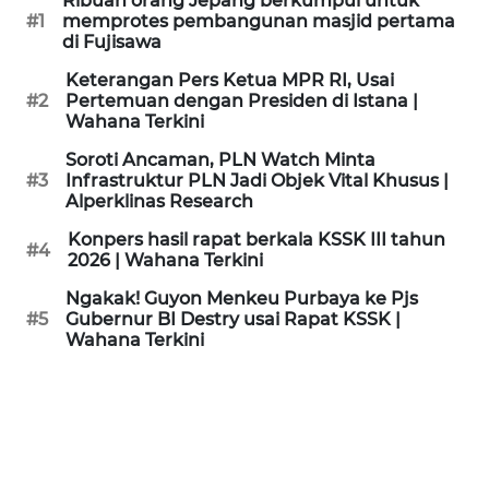
Ribuan orang Jepang berkumpul untuk
KAMI
#1
memprotes pembangunan masjid pertama
di Fujisawa
PEDOMAN
Keterangan Pers Ketua MPR RI, Usai
MEDIA
#2
Pertemuan dengan Presiden di Istana |
SIBER
Wahana Terkini
Soroti Ancaman, PLN Watch Minta
REDAKSI
#3
Infrastruktur PLN Jadi Objek Vital Khusus |
Alperklinas Research
KARIR
Konpers hasil rapat berkala KSSK III tahun
#4
2026 | Wahana Terkini
DISCLAIMER
Ngakak! Guyon Menkeu Purbaya ke Pjs
#5
Gubernur BI Destry usai Rapat KSSK |
Wahana Terkini
Wahana
News
Regional
WN
SUMUT