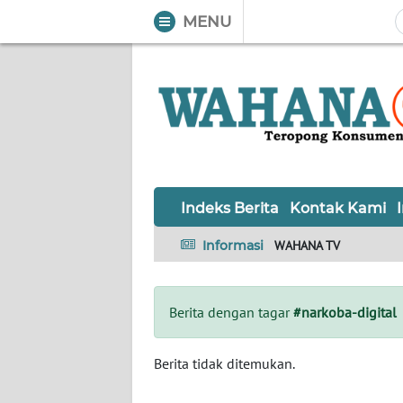
MENU
WAHANA
Tutup
TV
Informasi
INDEKS
BERITA
Indeks Berita
Kontak Kami
KONTAK
Informasi
WAHANA TV
KAMI
INFO
Berita dengan tagar
#narkoba-digital
IKLAN
TENTANG
Berita tidak ditemukan.
KAMI