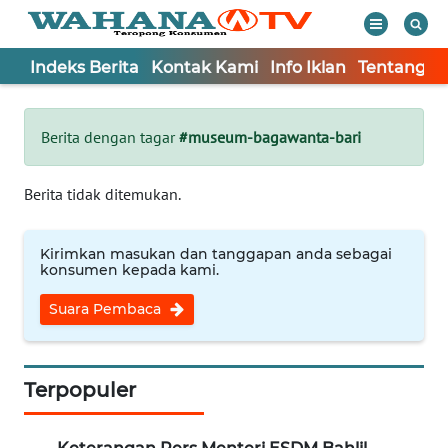
Indeks Berita
Kontak Kami
Info Iklan
Tentang K
WAHANA
Tutup
TV
Berita dengan tagar
#museum-bagawanta-bari
Informasi
Berita tidak ditemukan.
INDEKS
BERITA
Kirimkan masukan dan tanggapan anda sebagai
konsumen kepada kami.
KONTAK
Suara Pembaca
KAMI
INFO
IKLAN
Terpopuler
TENTANG