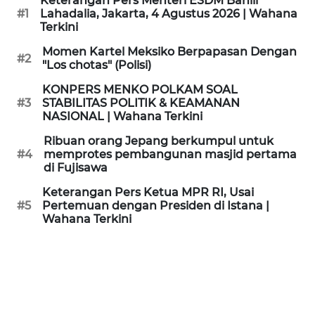
Keterangan Pers Menteri ESDM Bahlil
KAMI
#1
Lahadalia, Jakarta, 4 Agustus 2026 | Wahana
Terkini
PEDOMAN
Momen Kartel Meksiko Berpapasan Dengan
#2
MEDIA
"Los chotas" (Polisi)
SIBER
KONPERS MENKO POLKAM SOAL
#3
STABILITAS POLITIK & KEAMANAN
REDAKSI
NASIONAL | Wahana Terkini
Ribuan orang Jepang berkumpul untuk
KARIR
#4
memprotes pembangunan masjid pertama
di Fujisawa
DISCLAIMER
Keterangan Pers Ketua MPR RI, Usai
#5
Pertemuan dengan Presiden di Istana |
Wahana Terkini
Wahana
News
Regional
WN
SUMUT