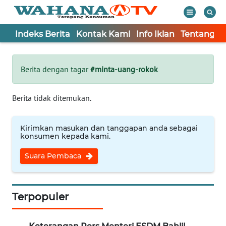
Indeks Berita
Kontak Kami
Info Iklan
Tentang K
WAHANA
Tutup
TV
Berita dengan tagar
#minta-uang-rokok
Informasi
Berita tidak ditemukan.
INDEKS
BERITA
Kirimkan masukan dan tanggapan anda sebagai
konsumen kepada kami.
KONTAK
Suara Pembaca
KAMI
INFO
IKLAN
Terpopuler
TENTANG