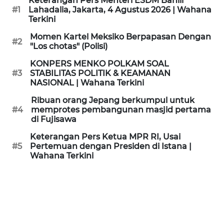
Keterangan Pers Menteri ESDM Bahlil
KAMI
#1
Lahadalia, Jakarta, 4 Agustus 2026 | Wahana
Terkini
PEDOMAN
Momen Kartel Meksiko Berpapasan Dengan
#2
MEDIA
"Los chotas" (Polisi)
SIBER
KONPERS MENKO POLKAM SOAL
#3
STABILITAS POLITIK & KEAMANAN
REDAKSI
NASIONAL | Wahana Terkini
Ribuan orang Jepang berkumpul untuk
KARIR
#4
memprotes pembangunan masjid pertama
di Fujisawa
DISCLAIMER
Keterangan Pers Ketua MPR RI, Usai
#5
Pertemuan dengan Presiden di Istana |
Wahana Terkini
Wahana
News
Regional
WN
SUMUT