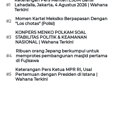
Keterangan Pers Menteri ESDM Bahlil
KAMI
#1
Lahadalia, Jakarta, 4 Agustus 2026 | Wahana
Terkini
PEDOMAN
Momen Kartel Meksiko Berpapasan Dengan
#2
MEDIA
"Los chotas" (Polisi)
SIBER
KONPERS MENKO POLKAM SOAL
#3
STABILITAS POLITIK & KEAMANAN
REDAKSI
NASIONAL | Wahana Terkini
Ribuan orang Jepang berkumpul untuk
KARIR
#4
memprotes pembangunan masjid pertama
di Fujisawa
DISCLAIMER
Keterangan Pers Ketua MPR RI, Usai
#5
Pertemuan dengan Presiden di Istana |
Wahana Terkini
Wahana
News
Regional
WN
SUMUT