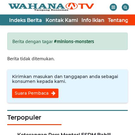
Indeks Berita
Kontak Kami
Info Iklan
Tentang K
WAHANA
Tutup
TV
Berita dengan tagar
#minions-monsters
Informasi
Berita tidak ditemukan.
INDEKS
BERITA
Kirimkan masukan dan tanggapan anda sebagai
konsumen kepada kami.
KONTAK
Suara Pembaca
KAMI
INFO
IKLAN
Terpopuler
TENTANG