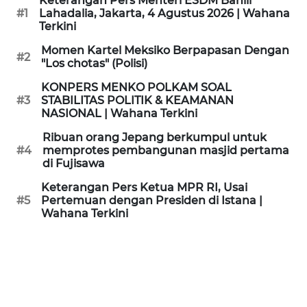
Keterangan Pers Menteri ESDM Bahlil
KAMI
#1
Lahadalia, Jakarta, 4 Agustus 2026 | Wahana
Terkini
PEDOMAN
Momen Kartel Meksiko Berpapasan Dengan
#2
MEDIA
"Los chotas" (Polisi)
SIBER
KONPERS MENKO POLKAM SOAL
#3
STABILITAS POLITIK & KEAMANAN
REDAKSI
NASIONAL | Wahana Terkini
Ribuan orang Jepang berkumpul untuk
KARIR
#4
memprotes pembangunan masjid pertama
di Fujisawa
DISCLAIMER
Keterangan Pers Ketua MPR RI, Usai
#5
Pertemuan dengan Presiden di Istana |
Wahana Terkini
Wahana
News
Regional
WN
SUMUT