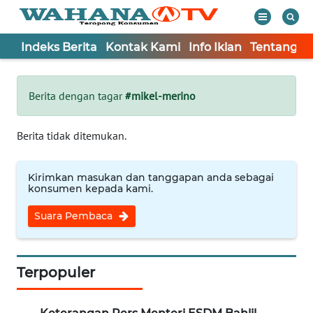
Indeks Berita
Kontak Kami
Info Iklan
Tentang K
WAHANA
Tutup
TV
Berita dengan tagar
#mikel-merino
Informasi
Berita tidak ditemukan.
INDEKS
BERITA
Kirimkan masukan dan tanggapan anda sebagai
konsumen kepada kami.
KONTAK
Suara Pembaca
KAMI
INFO
IKLAN
Terpopuler
TENTANG