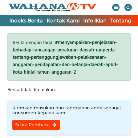
Indeks Berita
Kontak Kami
Info Iklan
Tentang K
WAHANA
Tutup
TV
Berita dengan tagar
#menyampaikan-penjelasan-
terhadap-rancangan-peraturan-daerah-ranperda-
Informasi
tentang-pertanggungjawaban-pelaksanaan-
anggaran-pendapatan-dan-belanja-daerah-apbd-
INDEKS
kota-binjai-tahun-anggaran-2
BERITA
Berita tidak ditemukan.
KONTAK
KAMI
Kirimkan masukan dan tanggapan anda sebagai
INFO
konsumen kepada kami.
IKLAN
Suara Pembaca
TENTANG