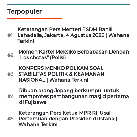
KAMI
Terpopuler
PEDOMAN
MEDIA
Keterangan Pers Menteri ESDM Bahlil
SIBER
#1
Lahadalia, Jakarta, 4 Agustus 2026 | Wahana
Terkini
REDAKSI
Momen Kartel Meksiko Berpapasan Dengan
#2
"Los chotas" (Polisi)
KARIR
KONPERS MENKO POLKAM SOAL
#3
STABILITAS POLITIK & KEAMANAN
NASIONAL | Wahana Terkini
DISCLAIMER
Ribuan orang Jepang berkumpul untuk
Wahana
#4
memprotes pembangunan masjid pertama
News
di Fujisawa
Regional
Keterangan Pers Ketua MPR RI, Usai
#5
Pertemuan dengan Presiden di Istana |
WN
Wahana Terkini
SUMUT