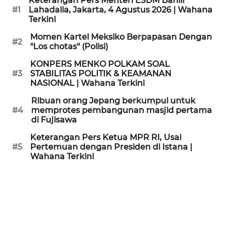
Keterangan Pers Menteri ESDM Bahlil
KAMI
#1
Lahadalia, Jakarta, 4 Agustus 2026 | Wahana
Terkini
PEDOMAN
Momen Kartel Meksiko Berpapasan Dengan
#2
MEDIA
"Los chotas" (Polisi)
SIBER
KONPERS MENKO POLKAM SOAL
#3
STABILITAS POLITIK & KEAMANAN
REDAKSI
NASIONAL | Wahana Terkini
Ribuan orang Jepang berkumpul untuk
KARIR
#4
memprotes pembangunan masjid pertama
di Fujisawa
DISCLAIMER
Keterangan Pers Ketua MPR RI, Usai
#5
Pertemuan dengan Presiden di Istana |
Wahana Terkini
Wahana
News
Regional
WN
SUMUT