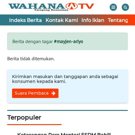
Indeks Berita
Kontak Kami
Info Iklan
Tentang K
WAHANA
Tutup
TV
Berita dengan tagar
#mayjen-ariyo
Informasi
Berita tidak ditemukan.
INDEKS
BERITA
Kirimkan masukan dan tanggapan anda sebagai
konsumen kepada kami.
KONTAK
Suara Pembaca
KAMI
INFO
IKLAN
Terpopuler
TENTANG