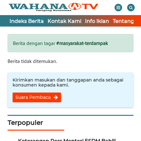
Indeks Berita
Kontak Kami
Info Iklan
Tentang K
WAHANA
Tutup
TV
Berita dengan tagar
#masyarakat-terdampak
Informasi
Berita tidak ditemukan.
INDEKS
BERITA
Kirimkan masukan dan tanggapan anda sebagai
konsumen kepada kami.
KONTAK
Suara Pembaca
KAMI
INFO
IKLAN
Terpopuler
TENTANG