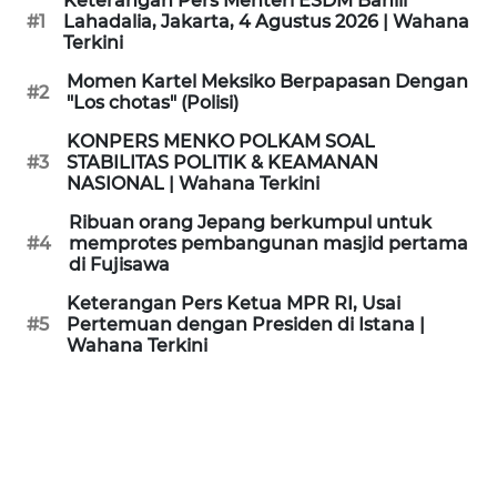
Keterangan Pers Menteri ESDM Bahlil
KAMI
#1
Lahadalia, Jakarta, 4 Agustus 2026 | Wahana
Terkini
PEDOMAN
Momen Kartel Meksiko Berpapasan Dengan
#2
MEDIA
"Los chotas" (Polisi)
SIBER
KONPERS MENKO POLKAM SOAL
#3
STABILITAS POLITIK & KEAMANAN
REDAKSI
NASIONAL | Wahana Terkini
Ribuan orang Jepang berkumpul untuk
KARIR
#4
memprotes pembangunan masjid pertama
di Fujisawa
DISCLAIMER
Keterangan Pers Ketua MPR RI, Usai
#5
Pertemuan dengan Presiden di Istana |
Wahana Terkini
Wahana
News
Regional
WN
SUMUT