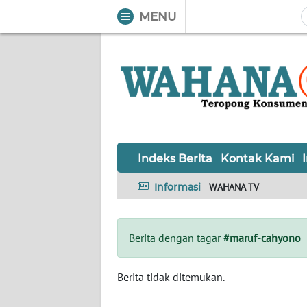
MENU
WAHANA
Tutup
TV
Informasi
INDEKS
BERITA
Indeks Berita
Kontak Kami
KONTAK
Informasi
WAHANA TV
KAMI
INFO
Berita dengan tagar
#maruf-cahyono
IKLAN
TENTANG
Berita tidak ditemukan.
KAMI