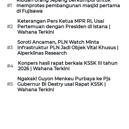
Ribuan orang Jepang berkumpul untuk
KAMI
#1
memprotes pembangunan masjid pertama
di Fujisawa
PEDOMAN
Keterangan Pers Ketua MPR RI, Usai
MEDIA
#2
Pertemuan dengan Presiden di Istana |
SIBER
Wahana Terkini
Soroti Ancaman, PLN Watch Minta
REDAKSI
#3
Infrastruktur PLN Jadi Objek Vital Khusus |
Alperklinas Research
KARIR
Konpers hasil rapat berkala KSSK III tahun
#4
2026 | Wahana Terkini
DISCLAIMER
Ngakak! Guyon Menkeu Purbaya ke Pjs
#5
Gubernur BI Destry usai Rapat KSSK |
Wahana Terkini
Wahana
News
Regional
WN
SUMUT