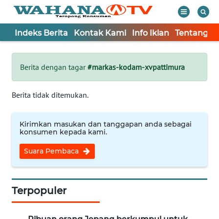
Indeks Berita
Kontak Kami
Info Iklan
Tentang K
WAHANA
Tutup
TV
Berita dengan tagar
#markas-kodam-xvpattimura
Informasi
Berita tidak ditemukan.
INDEKS
BERITA
Kirimkan masukan dan tanggapan anda sebagai
konsumen kepada kami.
KONTAK
Suara Pembaca
KAMI
INFO
IKLAN
Terpopuler
TENTANG