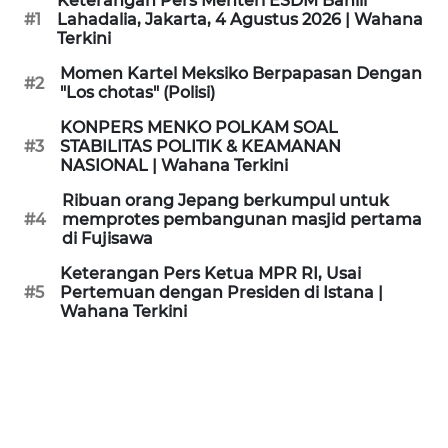
Keterangan Pers Menteri ESDM Bahlil
KAMI
#1
Lahadalia, Jakarta, 4 Agustus 2026 | Wahana
Terkini
PEDOMAN
Momen Kartel Meksiko Berpapasan Dengan
#2
MEDIA
"Los chotas" (Polisi)
SIBER
KONPERS MENKO POLKAM SOAL
#3
STABILITAS POLITIK & KEAMANAN
REDAKSI
NASIONAL | Wahana Terkini
Ribuan orang Jepang berkumpul untuk
KARIR
#4
memprotes pembangunan masjid pertama
di Fujisawa
DISCLAIMER
Keterangan Pers Ketua MPR RI, Usai
#5
Pertemuan dengan Presiden di Istana |
Wahana Terkini
Wahana
News
Regional
WN
SUMUT