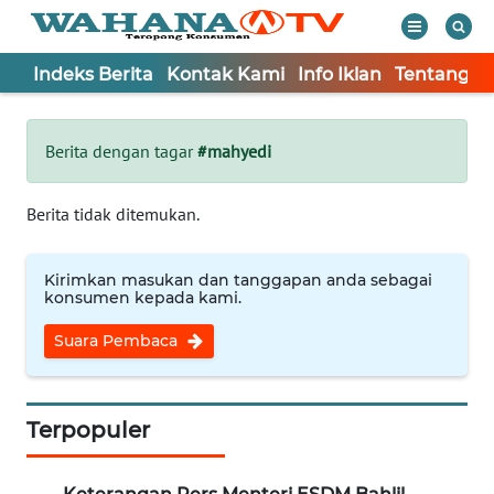
Indeks Berita
Kontak Kami
Info Iklan
Tentang K
WAHANA
Tutup
TV
Berita dengan tagar
#mahyedi
Informasi
Berita tidak ditemukan.
INDEKS
BERITA
Kirimkan masukan dan tanggapan anda sebagai
konsumen kepada kami.
KONTAK
Suara Pembaca
KAMI
INFO
IKLAN
Terpopuler
TENTANG