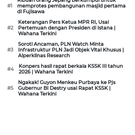
Ribuan orang Jepang berkumpul untuk
KAMI
#1
memprotes pembangunan masjid pertama
di Fujisawa
PEDOMAN
Keterangan Pers Ketua MPR RI, Usai
MEDIA
#2
Pertemuan dengan Presiden di Istana |
SIBER
Wahana Terkini
Soroti Ancaman, PLN Watch Minta
REDAKSI
#3
Infrastruktur PLN Jadi Objek Vital Khusus |
Alperklinas Research
KARIR
Konpers hasil rapat berkala KSSK III tahun
#4
2026 | Wahana Terkini
DISCLAIMER
Ngakak! Guyon Menkeu Purbaya ke Pjs
#5
Gubernur BI Destry usai Rapat KSSK |
Wahana Terkini
Wahana
News
Regional
WN
SUMUT