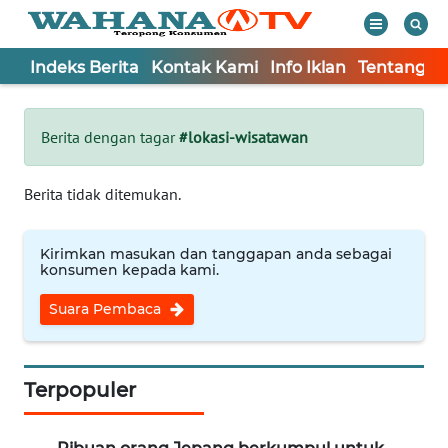
Indeks Berita
Kontak Kami
Info Iklan
Tentang K
WAHANA
Tutup
TV
Berita dengan tagar
#lokasi-wisatawan
Informasi
Berita tidak ditemukan.
INDEKS
BERITA
Kirimkan masukan dan tanggapan anda sebagai
konsumen kepada kami.
KONTAK
Suara Pembaca
KAMI
INFO
IKLAN
Terpopuler
TENTANG