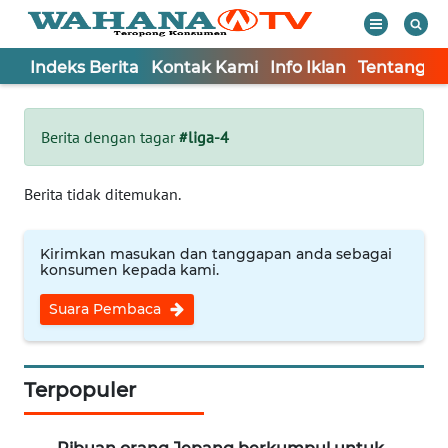
Indeks Berita
Kontak Kami
Info Iklan
Tentang K
WAHANA
Tutup
TV
Berita dengan tagar
#liga-4
Informasi
Berita tidak ditemukan.
INDEKS
BERITA
Kirimkan masukan dan tanggapan anda sebagai
konsumen kepada kami.
KONTAK
Suara Pembaca
KAMI
INFO
IKLAN
Terpopuler
TENTANG