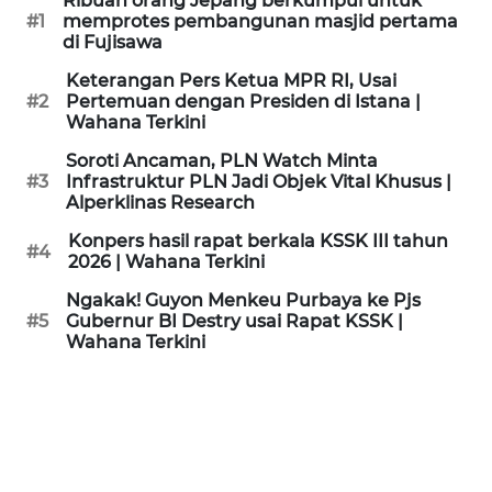
Ribuan orang Jepang berkumpul untuk
KAMI
#1
memprotes pembangunan masjid pertama
di Fujisawa
PEDOMAN
Keterangan Pers Ketua MPR RI, Usai
MEDIA
#2
Pertemuan dengan Presiden di Istana |
SIBER
Wahana Terkini
Soroti Ancaman, PLN Watch Minta
REDAKSI
#3
Infrastruktur PLN Jadi Objek Vital Khusus |
Alperklinas Research
KARIR
Konpers hasil rapat berkala KSSK III tahun
#4
2026 | Wahana Terkini
DISCLAIMER
Ngakak! Guyon Menkeu Purbaya ke Pjs
#5
Gubernur BI Destry usai Rapat KSSK |
Wahana Terkini
Wahana
News
Regional
WN
SUMUT