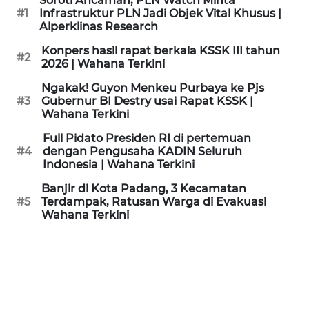
Soroti Ancaman, PLN Watch Minta
KAMI
#1
Infrastruktur PLN Jadi Objek Vital Khusus |
Alperklinas Research
PEDOMAN
Konpers hasil rapat berkala KSSK III tahun
#2
MEDIA
2026 | Wahana Terkini
SIBER
Ngakak! Guyon Menkeu Purbaya ke Pjs
#3
Gubernur BI Destry usai Rapat KSSK |
REDAKSI
Wahana Terkini
Full Pidato Presiden RI di pertemuan
KARIR
#4
dengan Pengusaha KADIN Seluruh
Indonesia | Wahana Terkini
DISCLAIMER
Banjir di Kota Padang, 3 Kecamatan
#5
Terdampak, Ratusan Warga di Evakuasi
Wahana Terkini
Wahana
News
Regional
WN
SUMUT