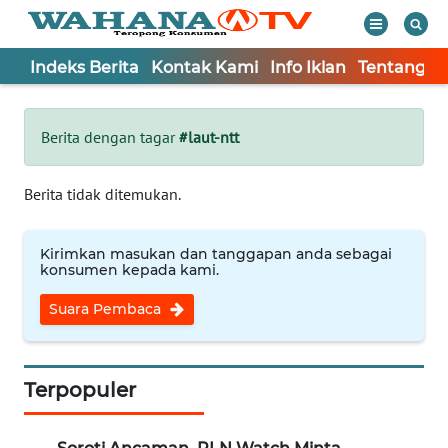
Indeks Berita
Kontak Kami
Info Iklan
Tentang K
WAHANA
Tutup
TV
Berita dengan tagar
#laut-ntt
Informasi
Berita tidak ditemukan.
INDEKS
BERITA
Kirimkan masukan dan tanggapan anda sebagai
konsumen kepada kami.
KONTAK
Suara Pembaca
KAMI
INFO
IKLAN
Terpopuler
TENTANG