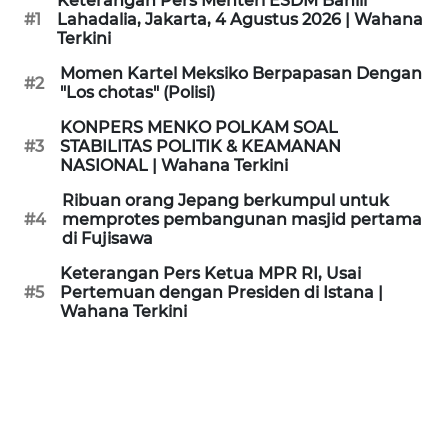
Keterangan Pers Menteri ESDM Bahlil
KAMI
#1
Lahadalia, Jakarta, 4 Agustus 2026 | Wahana
Terkini
PEDOMAN
Momen Kartel Meksiko Berpapasan Dengan
#2
MEDIA
"Los chotas" (Polisi)
SIBER
KONPERS MENKO POLKAM SOAL
#3
STABILITAS POLITIK & KEAMANAN
REDAKSI
NASIONAL | Wahana Terkini
Ribuan orang Jepang berkumpul untuk
KARIR
#4
memprotes pembangunan masjid pertama
di Fujisawa
DISCLAIMER
Keterangan Pers Ketua MPR RI, Usai
#5
Pertemuan dengan Presiden di Istana |
Wahana Terkini
Wahana
News
Regional
WN
SUMUT