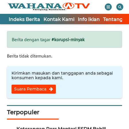
Indeks Berita
Kontak Kami
Info Iklan
Tentang K
WAHANA
Tutup
TV
Berita dengan tagar
#korupsi-minyak
Informasi
Berita tidak ditemukan.
INDEKS
BERITA
Kirimkan masukan dan tanggapan anda sebagai
konsumen kepada kami.
KONTAK
Suara Pembaca
KAMI
INFO
IKLAN
Terpopuler
TENTANG