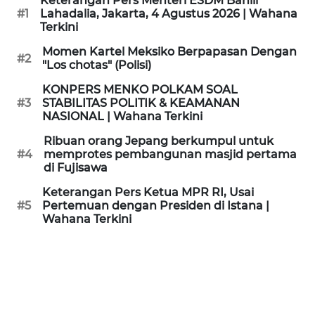
Keterangan Pers Menteri ESDM Bahlil
KAMI
#1
Lahadalia, Jakarta, 4 Agustus 2026 | Wahana
Terkini
PEDOMAN
Momen Kartel Meksiko Berpapasan Dengan
#2
MEDIA
"Los chotas" (Polisi)
SIBER
KONPERS MENKO POLKAM SOAL
#3
STABILITAS POLITIK & KEAMANAN
REDAKSI
NASIONAL | Wahana Terkini
Ribuan orang Jepang berkumpul untuk
KARIR
#4
memprotes pembangunan masjid pertama
di Fujisawa
DISCLAIMER
Keterangan Pers Ketua MPR RI, Usai
#5
Pertemuan dengan Presiden di Istana |
Wahana Terkini
Wahana
News
Regional
WN
SUMUT