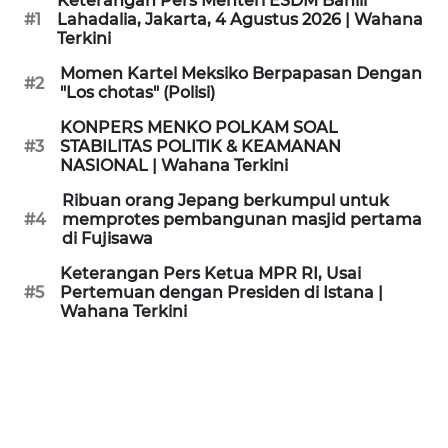
Keterangan Pers Menteri ESDM Bahlil
KAMI
#1
Lahadalia, Jakarta, 4 Agustus 2026 | Wahana
Terkini
PEDOMAN
Momen Kartel Meksiko Berpapasan Dengan
#2
MEDIA
"Los chotas" (Polisi)
SIBER
KONPERS MENKO POLKAM SOAL
#3
STABILITAS POLITIK & KEAMANAN
REDAKSI
NASIONAL | Wahana Terkini
Ribuan orang Jepang berkumpul untuk
KARIR
#4
memprotes pembangunan masjid pertama
di Fujisawa
DISCLAIMER
Keterangan Pers Ketua MPR RI, Usai
#5
Pertemuan dengan Presiden di Istana |
Wahana Terkini
Wahana
News
Regional
WN
SUMUT