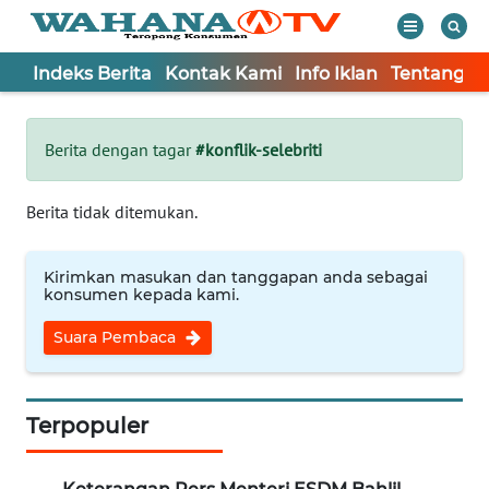
Indeks Berita
Kontak Kami
Info Iklan
Tentang K
WAHANA
Tutup
TV
Berita dengan tagar
#konflik-selebriti
Informasi
Berita tidak ditemukan.
INDEKS
BERITA
Kirimkan masukan dan tanggapan anda sebagai
konsumen kepada kami.
KONTAK
Suara Pembaca
KAMI
INFO
IKLAN
Terpopuler
TENTANG