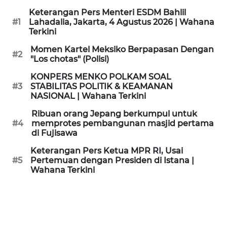
KAMI
Keterangan Pers Menteri ESDM Bahlil
#1
Lahadalia, Jakarta, 4 Agustus 2026 | Wahana
Terkini
PEDOMAN
MEDIA
Momen Kartel Meksiko Berpapasan Dengan
SIBER
#2
"Los chotas" (Polisi)
KONPERS MENKO POLKAM SOAL
REDAKSI
#3
STABILITAS POLITIK & KEAMANAN
NASIONAL | Wahana Terkini
KARIR
Ribuan orang Jepang berkumpul untuk
#4
memprotes pembangunan masjid pertama
di Fujisawa
DISCLAIMER
Keterangan Pers Ketua MPR RI, Usai
Wahana
#5
Pertemuan dengan Presiden di Istana |
News
Wahana Terkini
Regional
WN
SUMUT