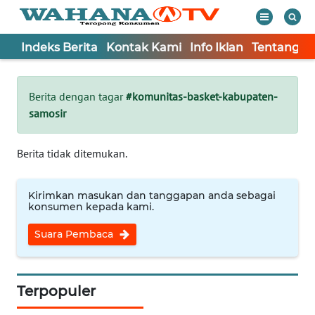
Indeks Berita
Kontak Kami
Info Iklan
Tentang K
WAHANA
Tutup
TV
Berita dengan tagar
#komunitas-basket-kabupaten-
samosir
Informasi
INDEKS
Berita tidak ditemukan.
BERITA
Kirimkan masukan dan tanggapan anda sebagai
KONTAK
konsumen kepada kami.
KAMI
Suara Pembaca
INFO
IKLAN
Terpopuler
TENTANG