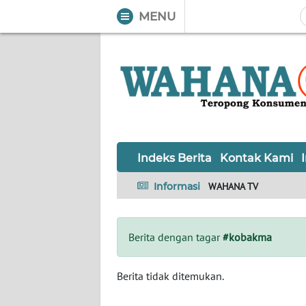
MENU
WAHANA
Tutup
TV
Informasi
INDEKS
BERITA
Indeks Berita
Kontak Kami
KONTAK
Informasi
WAHANA TV
KAMI
INFO
Berita dengan tagar
#kobakma
IKLAN
TENTANG
Berita tidak ditemukan.
KAMI