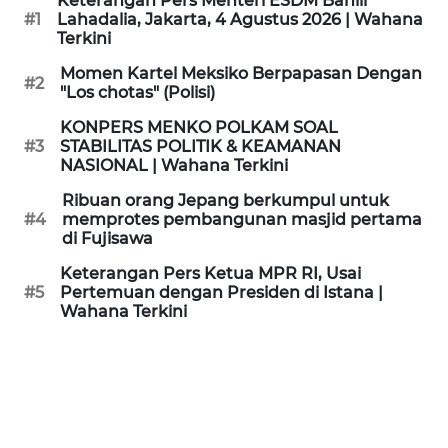
Keterangan Pers Menteri ESDM Bahlil
KAMI
#1
Lahadalia, Jakarta, 4 Agustus 2026 | Wahana
Terkini
PEDOMAN
Momen Kartel Meksiko Berpapasan Dengan
#2
MEDIA
"Los chotas" (Polisi)
SIBER
KONPERS MENKO POLKAM SOAL
#3
STABILITAS POLITIK & KEAMANAN
REDAKSI
NASIONAL | Wahana Terkini
Ribuan orang Jepang berkumpul untuk
KARIR
#4
memprotes pembangunan masjid pertama
di Fujisawa
DISCLAIMER
Keterangan Pers Ketua MPR RI, Usai
#5
Pertemuan dengan Presiden di Istana |
Wahana Terkini
Wahana
News
Regional
WN
SUMUT