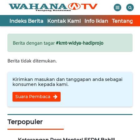
Indeks Berita
Kontak Kami
Info Iklan
Tentang K
WAHANA
Tutup
TV
Berita dengan tagar
#kmt-widya-hadiprojo
Informasi
Berita tidak ditemukan.
INDEKS
BERITA
Kirimkan masukan dan tanggapan anda sebagai
konsumen kepada kami.
KONTAK
Suara Pembaca
KAMI
INFO
IKLAN
Terpopuler
TENTANG