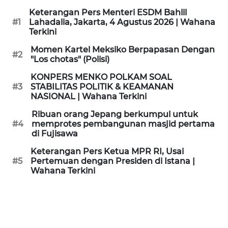
KAMI
Keterangan Pers Menteri ESDM Bahlil
#1
Lahadalia, Jakarta, 4 Agustus 2026 | Wahana
Terkini
PEDOMAN
MEDIA
Momen Kartel Meksiko Berpapasan Dengan
SIBER
#2
"Los chotas" (Polisi)
KONPERS MENKO POLKAM SOAL
REDAKSI
#3
STABILITAS POLITIK & KEAMANAN
NASIONAL | Wahana Terkini
KARIR
Ribuan orang Jepang berkumpul untuk
#4
memprotes pembangunan masjid pertama
di Fujisawa
DISCLAIMER
Keterangan Pers Ketua MPR RI, Usai
Wahana
#5
Pertemuan dengan Presiden di Istana |
News
Wahana Terkini
Regional
WN
SUMUT