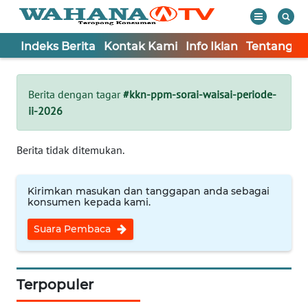
Indeks Berita
Kontak Kami
Info Iklan
Tentang K
WAHANA
Tutup
TV
Berita dengan tagar
#kkn-ppm-sorai-waisai-periode-
ii-2026
Informasi
INDEKS
Berita tidak ditemukan.
BERITA
Kirimkan masukan dan tanggapan anda sebagai
KONTAK
konsumen kepada kami.
KAMI
Suara Pembaca
INFO
IKLAN
Terpopuler
TENTANG