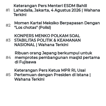
KAMI
Keterangan Pers Menteri ESDM Bahlil
#1
Lahadalia, Jakarta, 4 Agustus 2026 | Wahana
Terkini
PEDOMAN
MEDIA
Momen Kartel Meksiko Berpapasan Dengan
SIBER
#2
"Los chotas" (Polisi)
KONPERS MENKO POLKAM SOAL
REDAKSI
#3
STABILITAS POLITIK & KEAMANAN
NASIONAL | Wahana Terkini
KARIR
Ribuan orang Jepang berkumpul untuk
#4
memprotes pembangunan masjid pertama
di Fujisawa
DISCLAIMER
Keterangan Pers Ketua MPR RI, Usai
Wahana
#5
Pertemuan dengan Presiden di Istana |
News
Wahana Terkini
Regional
WN
SUMUT