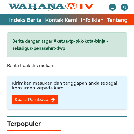
Indeks Berita
Kontak Kami
Info Iklan
Tentang K
WAHANA
Tutup
TV
Berita dengan tagar
#ketua-tp-pkk-kota-binjai-
sekaligus-penasehat-dwp
Informasi
INDEKS
Berita tidak ditemukan.
BERITA
Kirimkan masukan dan tanggapan anda sebagai
KONTAK
konsumen kepada kami.
KAMI
Suara Pembaca
INFO
IKLAN
Terpopuler
TENTANG