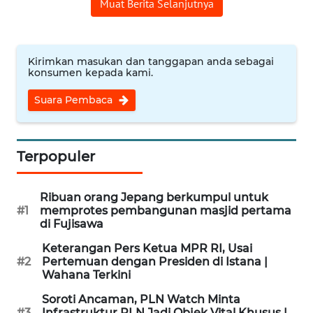
Muat Berita Selanjutnya
WN
PAPUA
BARAT
Kirimkan masukan dan tanggapan anda sebagai
konsumen kepada kami.
WN
Suara Pembaca
RIAU
WN
SERAMBI
Terpopuler
WN
Ribuan orang Jepang berkumpul untuk
JAMBI
#1
memprotes pembangunan masjid pertama
di Fujisawa
WN
Keterangan Pers Ketua MPR RI, Usai
SULTRA
#2
Pertemuan dengan Presiden di Istana |
Wahana Terkini
WN
Soroti Ancaman, PLN Watch Minta
NTB
#3
Infrastruktur PLN Jadi Objek Vital Khusus |