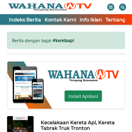
Indeks Berita
Kontak Kami
Info Iklan
Tentang K
WAHANA
Tutup
TV
Berita dengan tagar
#keretaapi
Informasi
INDEKS
BERITA
KONTAK
KAMI
Install Aplikasi
INFO
IKLAN
Kecelakaan Kereta Api, Kereta
Tabrak Truk Tronton
TENTANG