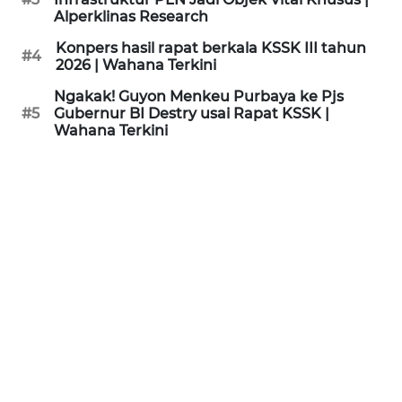
Alperklinas Research
WN
Konpers hasil rapat berkala KSSK III tahun
#4
SULTENG
2026 | Wahana Terkini
Ngakak! Guyon Menkeu Purbaya ke Pjs
WN
#5
Gubernur BI Destry usai Rapat KSSK |
SULBAR
Wahana Terkini
WN
BABEL
WN
SUMBAR
WN
SUMSEL
WN
BENGKULU