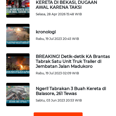
KERETA DI BEKASI, DUGAAN
AWAL KARENA TAKSI
WN
JAKARTA
Selasa, 28 Apr 2026 15:48 WIB
WN
kronologi
JABAR
Rabu, 19 Jul 2023 20:45 WIB
WN
BANTEN
BREAKING! Detik-detik KA Brantas
Tabrak Satu Unit Truk Trailer di
WN
Jembatan Jalan Madukoro
NTT
Rabu, 19 Jul 2023 02:09 WIB
WN
Ngeri! Tabrakan 3 Buah Kereta di
KEPRI
Balasore, 261 Tewas
Sabtu, 03 Jun 2023 20:53 WIB
WN
PAPUA