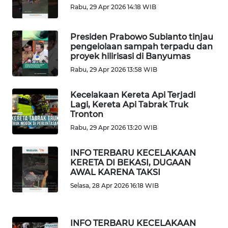
KAMI
Rabu, 29 Apr 2026 14:18 WIB
PEDOMAN
Presiden Prabowo Subianto tinjau
MEDIA
pengelolaan sampah terpadu dan
SIBER
proyek hilirisasi di Banyumas
Rabu, 29 Apr 2026 13:58 WIB
REDAKSI
Kecelakaan Kereta Api Terjadi
Lagi, Kereta Api Tabrak Truk
KARIR
Tronton
Rabu, 29 Apr 2026 13:20 WIB
DISCLAIMER
INFO TERBARU KECELAKAAN
Wahana
KERETA DI BEKASI, DUGAAN
News
AWAL KARENA TAKSI
Regional
Selasa, 28 Apr 2026 16:18 WIB
WN
SUMUT
INFO TERBARU KECELAKAAN