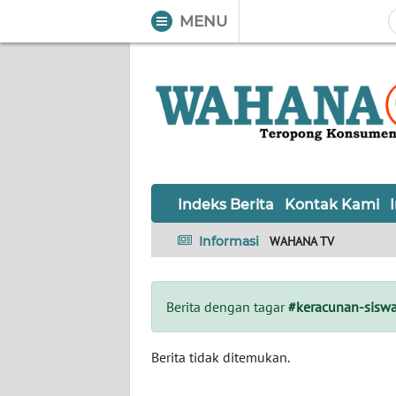
MENU
WAHANA
Tutup
TV
Informasi
INDEKS
BERITA
Indeks Berita
Kontak Kami
KONTAK
Informasi
WAHANA TV
KAMI
INFO
Berita dengan tagar
#keracunan-sisw
IKLAN
TENTANG
Berita tidak ditemukan.
KAMI