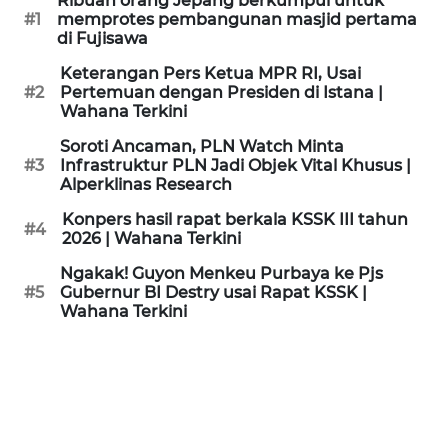
Ribuan orang Jepang berkumpul untuk
KAMI
#1
memprotes pembangunan masjid pertama
di Fujisawa
PEDOMAN
Keterangan Pers Ketua MPR RI, Usai
MEDIA
#2
Pertemuan dengan Presiden di Istana |
SIBER
Wahana Terkini
Soroti Ancaman, PLN Watch Minta
REDAKSI
#3
Infrastruktur PLN Jadi Objek Vital Khusus |
Alperklinas Research
KARIR
Konpers hasil rapat berkala KSSK III tahun
#4
2026 | Wahana Terkini
DISCLAIMER
Ngakak! Guyon Menkeu Purbaya ke Pjs
#5
Gubernur BI Destry usai Rapat KSSK |
Wahana Terkini
Wahana
News
Regional
WN
SUMUT