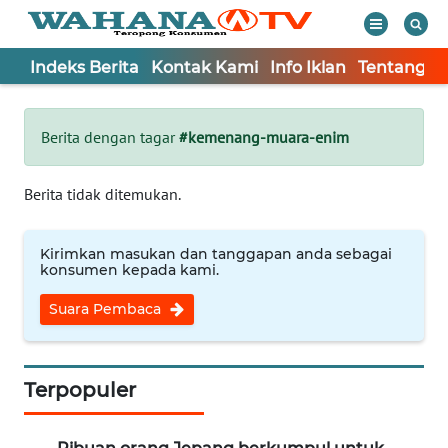
Indeks Berita
Kontak Kami
Info Iklan
Tentang K
WAHANA
Tutup
TV
Berita dengan tagar
#kemenang-muara-enim
Informasi
Berita tidak ditemukan.
INDEKS
BERITA
Kirimkan masukan dan tanggapan anda sebagai
konsumen kepada kami.
KONTAK
Suara Pembaca
KAMI
INFO
IKLAN
Terpopuler
TENTANG