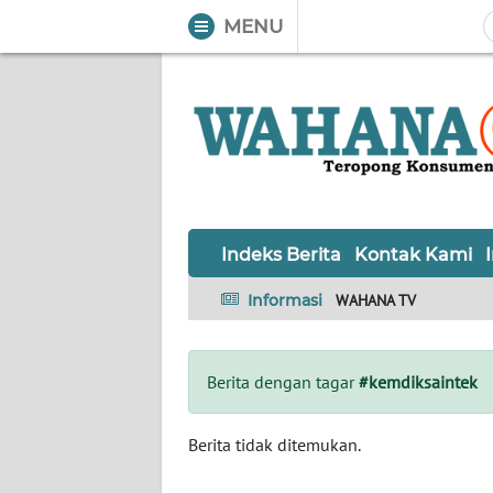
MENU
WAHANA
Tutup
TV
Informasi
INDEKS
BERITA
Indeks Berita
Kontak Kami
KONTAK
Informasi
WAHANA TV
KAMI
INFO
Berita dengan tagar
#kemdiksaintek
IKLAN
TENTANG
Berita tidak ditemukan.
KAMI