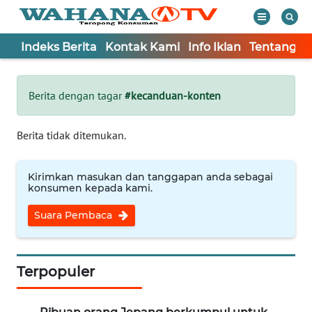
Indeks Berita
Kontak Kami
Info Iklan
Tentang K
WAHANA
Tutup
TV
Berita dengan tagar
#kecanduan-konten
Informasi
Berita tidak ditemukan.
INDEKS
BERITA
Kirimkan masukan dan tanggapan anda sebagai
konsumen kepada kami.
KONTAK
Suara Pembaca
KAMI
INFO
IKLAN
Terpopuler
TENTANG