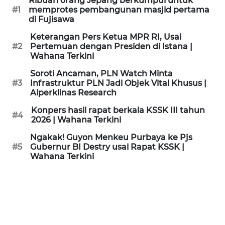
Ribuan orang Jepang berkumpul untuk
KAMI
#1
memprotes pembangunan masjid pertama
di Fujisawa
PEDOMAN
Keterangan Pers Ketua MPR RI, Usai
MEDIA
#2
Pertemuan dengan Presiden di Istana |
SIBER
Wahana Terkini
Soroti Ancaman, PLN Watch Minta
REDAKSI
#3
Infrastruktur PLN Jadi Objek Vital Khusus |
Alperklinas Research
KARIR
Konpers hasil rapat berkala KSSK III tahun
#4
2026 | Wahana Terkini
DISCLAIMER
Ngakak! Guyon Menkeu Purbaya ke Pjs
#5
Gubernur BI Destry usai Rapat KSSK |
Wahana Terkini
Wahana
News
Regional
WN
SUMUT