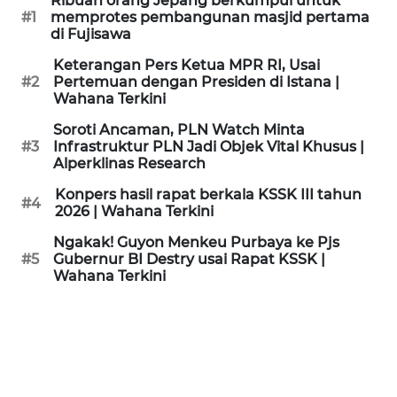
Ribuan orang Jepang berkumpul untuk
KAMI
#1
memprotes pembangunan masjid pertama
di Fujisawa
PEDOMAN
Keterangan Pers Ketua MPR RI, Usai
MEDIA
#2
Pertemuan dengan Presiden di Istana |
SIBER
Wahana Terkini
Soroti Ancaman, PLN Watch Minta
REDAKSI
#3
Infrastruktur PLN Jadi Objek Vital Khusus |
Alperklinas Research
KARIR
Konpers hasil rapat berkala KSSK III tahun
#4
2026 | Wahana Terkini
DISCLAIMER
Ngakak! Guyon Menkeu Purbaya ke Pjs
#5
Gubernur BI Destry usai Rapat KSSK |
Wahana Terkini
Wahana
News
Regional
WN
SUMUT