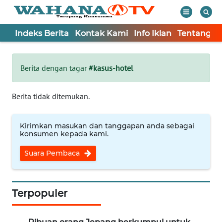
Indeks Berita
Kontak Kami
Info Iklan
Tentang K
WAHANA
Tutup
TV
Berita dengan tagar
#kasus-hotel
Informasi
Berita tidak ditemukan.
INDEKS
BERITA
Kirimkan masukan dan tanggapan anda sebagai
konsumen kepada kami.
KONTAK
Suara Pembaca
KAMI
INFO
IKLAN
Terpopuler
TENTANG