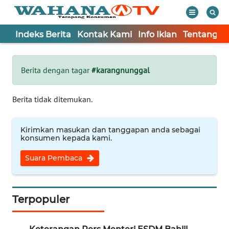
Indeks Berita
Kontak Kami
Info Iklan
Tentang K
WAHANA
Tutup
TV
Berita dengan tagar
#karangnunggal
Informasi
Berita tidak ditemukan.
INDEKS
BERITA
Kirimkan masukan dan tanggapan anda sebagai
konsumen kepada kami.
KONTAK
Suara Pembaca
KAMI
INFO
IKLAN
Terpopuler
TENTANG