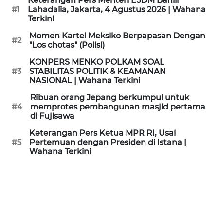
Keterangan Pers Menteri ESDM Bahlil
KAMI
#1
Lahadalia, Jakarta, 4 Agustus 2026 | Wahana
Terkini
PEDOMAN
Momen Kartel Meksiko Berpapasan Dengan
#2
MEDIA
"Los chotas" (Polisi)
SIBER
KONPERS MENKO POLKAM SOAL
#3
STABILITAS POLITIK & KEAMANAN
REDAKSI
NASIONAL | Wahana Terkini
Ribuan orang Jepang berkumpul untuk
KARIR
#4
memprotes pembangunan masjid pertama
di Fujisawa
DISCLAIMER
Keterangan Pers Ketua MPR RI, Usai
#5
Pertemuan dengan Presiden di Istana |
Wahana Terkini
Wahana
News
Regional
WN
SUMUT