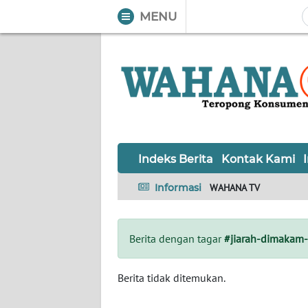
MENU
WAHANA
Tutup
TV
Informasi
INDEKS
BERITA
Indeks Berita
Kontak Kami
KONTAK
Informasi
WAHANA TV
KAMI
INFO
Berita dengan tagar
#jiarah-dimakam-
IKLAN
TENTANG
Berita tidak ditemukan.
KAMI