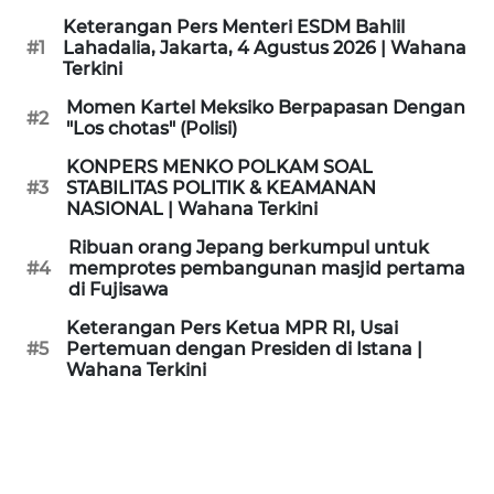
KAMI
Keterangan Pers Menteri ESDM Bahlil
#1
Lahadalia, Jakarta, 4 Agustus 2026 | Wahana
Terkini
PEDOMAN
MEDIA
Momen Kartel Meksiko Berpapasan Dengan
SIBER
#2
"Los chotas" (Polisi)
KONPERS MENKO POLKAM SOAL
REDAKSI
#3
STABILITAS POLITIK & KEAMANAN
NASIONAL | Wahana Terkini
KARIR
Ribuan orang Jepang berkumpul untuk
#4
memprotes pembangunan masjid pertama
di Fujisawa
DISCLAIMER
Keterangan Pers Ketua MPR RI, Usai
Wahana
#5
Pertemuan dengan Presiden di Istana |
News
Wahana Terkini
Regional
WN
SUMUT