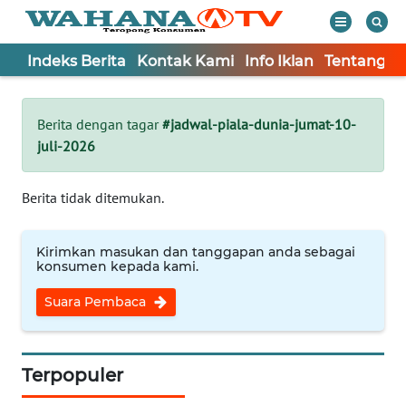
Indeks Berita
Kontak Kami
Info Iklan
Tentang K
WAHANA
Tutup
TV
Berita dengan tagar
#jadwal-piala-dunia-jumat-10-
juli-2026
Informasi
INDEKS
Berita tidak ditemukan.
BERITA
Kirimkan masukan dan tanggapan anda sebagai
KONTAK
konsumen kepada kami.
KAMI
Suara Pembaca
INFO
IKLAN
Terpopuler
TENTANG