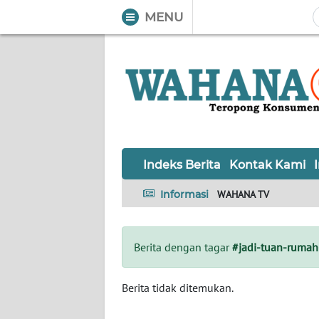
MENU
WAHANA
Tutup
TV
Informasi
INDEKS
BERITA
Indeks Berita
Kontak Kami
KONTAK
Informasi
WAHANA TV
KAMI
INFO
Berita dengan tagar
#jadi-tuan-ruma
IKLAN
TENTANG
Berita tidak ditemukan.
KAMI