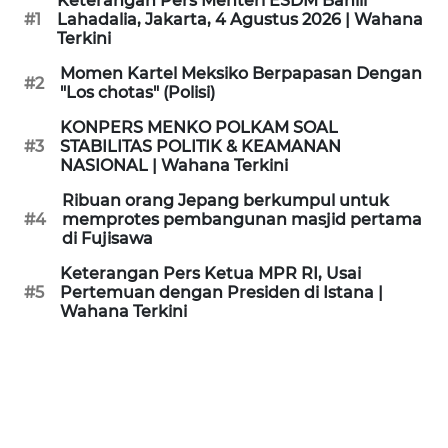
Keterangan Pers Menteri ESDM Bahlil
KAMI
#1
Lahadalia, Jakarta, 4 Agustus 2026 | Wahana
Terkini
PEDOMAN
Momen Kartel Meksiko Berpapasan Dengan
#2
MEDIA
"Los chotas" (Polisi)
SIBER
KONPERS MENKO POLKAM SOAL
#3
STABILITAS POLITIK & KEAMANAN
REDAKSI
NASIONAL | Wahana Terkini
Ribuan orang Jepang berkumpul untuk
KARIR
#4
memprotes pembangunan masjid pertama
di Fujisawa
DISCLAIMER
Keterangan Pers Ketua MPR RI, Usai
#5
Pertemuan dengan Presiden di Istana |
Wahana Terkini
Wahana
News
Regional
WN
SUMUT