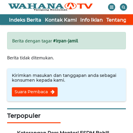
Indeks Berita
Kontak Kami
Info Iklan
Tentang K
WAHANA
Tutup
TV
Berita dengan tagar
#irpan-jamil
Informasi
Berita tidak ditemukan.
INDEKS
BERITA
Kirimkan masukan dan tanggapan anda sebagai
konsumen kepada kami.
KONTAK
Suara Pembaca
KAMI
INFO
IKLAN
Terpopuler
TENTANG