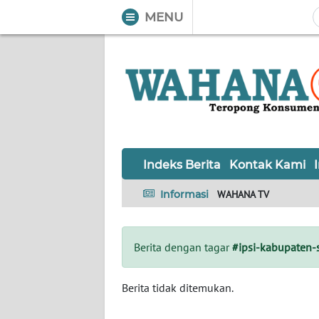
MENU
WAHANA
Tutup
TV
Informasi
INDEKS
BERITA
Indeks Berita
Kontak Kami
KONTAK
Informasi
WAHANA TV
KAMI
INFO
Berita dengan tagar
#ipsi-kabupaten-
IKLAN
TENTANG
Berita tidak ditemukan.
KAMI