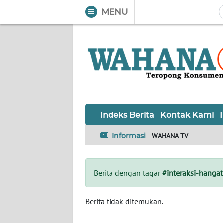
MENU
WAHANA
Tutup
TV
Informasi
INDEKS
BERITA
Indeks Berita
Kontak Kami
KONTAK
Informasi
WAHANA TV
KAMI
INFO
Berita dengan tagar
#interaksi-hangat
IKLAN
TENTANG
Berita tidak ditemukan.
KAMI