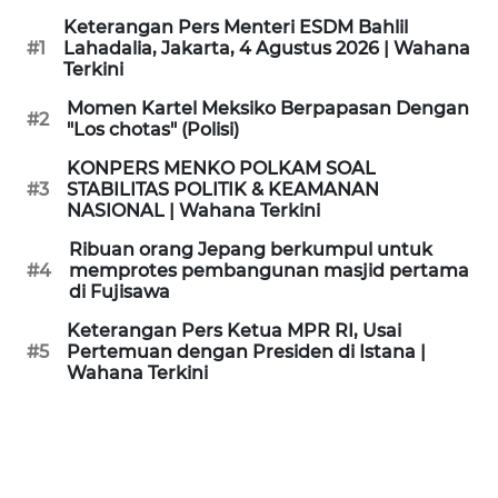
KAMI
Keterangan Pers Menteri ESDM Bahlil
#1
Lahadalia, Jakarta, 4 Agustus 2026 | Wahana
Terkini
PEDOMAN
MEDIA
Momen Kartel Meksiko Berpapasan Dengan
SIBER
#2
"Los chotas" (Polisi)
KONPERS MENKO POLKAM SOAL
REDAKSI
#3
STABILITAS POLITIK & KEAMANAN
NASIONAL | Wahana Terkini
KARIR
Ribuan orang Jepang berkumpul untuk
#4
memprotes pembangunan masjid pertama
di Fujisawa
DISCLAIMER
Keterangan Pers Ketua MPR RI, Usai
Wahana
#5
Pertemuan dengan Presiden di Istana |
News
Wahana Terkini
Regional
WN
SUMUT