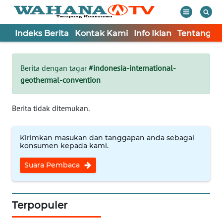
Indeks Berita
Kontak Kami
Info Iklan
Tentang K
WAHANA
Tutup
TV
Berita dengan tagar
#indonesia-international-
geothermal-convention
Informasi
INDEKS
Berita tidak ditemukan.
BERITA
Kirimkan masukan dan tanggapan anda sebagai
KONTAK
konsumen kepada kami.
KAMI
Suara Pembaca
INFO
IKLAN
Terpopuler
TENTANG