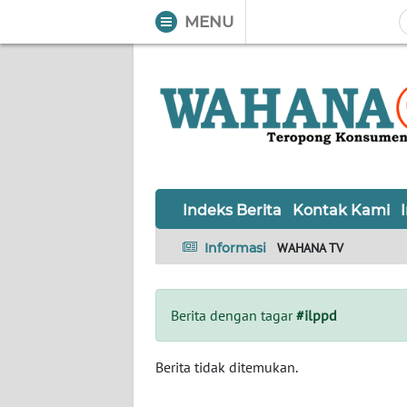
MENU
WAHANA
Tutup
TV
Informasi
INDEKS
BERITA
Indeks Berita
Kontak Kami
KONTAK
Informasi
WAHANA TV
KAMI
INFO
Berita dengan tagar
#ilppd
IKLAN
TENTANG
Berita tidak ditemukan.
KAMI