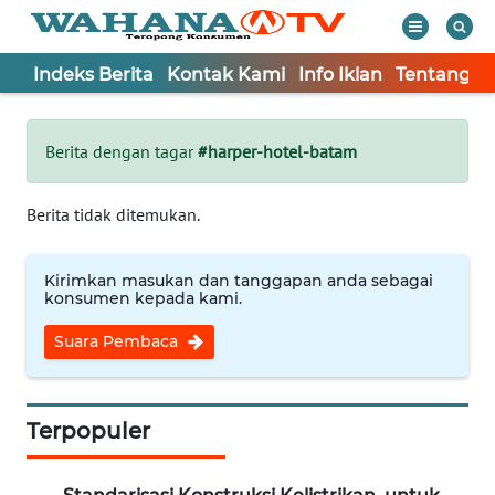
Indeks Berita
Kontak Kami
Info Iklan
Tentang K
WAHANA
Tutup
TV
Berita dengan tagar
#harper-hotel-batam
Informasi
Berita tidak ditemukan.
INDEKS
BERITA
Kirimkan masukan dan tanggapan anda sebagai
konsumen kepada kami.
KONTAK
Suara Pembaca
KAMI
INFO
IKLAN
Terpopuler
TENTANG