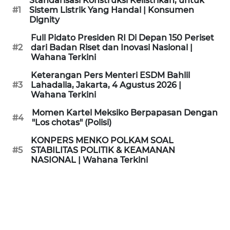
Standarisasi Konstruksi Kelistrikan, untuk
KAMI
#1
Sistem Listrik Yang Handal | Konsumen
Dignity
PEDOMAN
Full Pidato Presiden RI Di Depan 150 Periset
MEDIA
#2
dari Badan Riset dan Inovasi Nasional |
SIBER
Wahana Terkini
Keterangan Pers Menteri ESDM Bahlil
REDAKSI
#3
Lahadalia, Jakarta, 4 Agustus 2026 |
Wahana Terkini
KARIR
Momen Kartel Meksiko Berpapasan Dengan
#4
"Los chotas" (Polisi)
DISCLAIMER
KONPERS MENKO POLKAM SOAL
#5
STABILITAS POLITIK & KEAMANAN
NASIONAL | Wahana Terkini
Wahana
News
Regional
WN
SUMUT