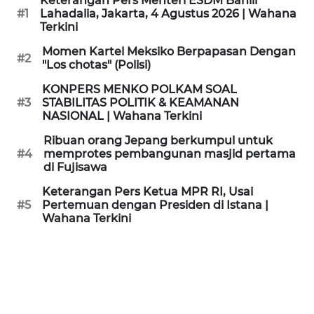
Keterangan Pers Menteri ESDM Bahlil
KAMI
#1
Lahadalia, Jakarta, 4 Agustus 2026 | Wahana
Terkini
PEDOMAN
Momen Kartel Meksiko Berpapasan Dengan
#2
MEDIA
"Los chotas" (Polisi)
SIBER
KONPERS MENKO POLKAM SOAL
#3
STABILITAS POLITIK & KEAMANAN
REDAKSI
NASIONAL | Wahana Terkini
Ribuan orang Jepang berkumpul untuk
KARIR
#4
memprotes pembangunan masjid pertama
di Fujisawa
DISCLAIMER
Keterangan Pers Ketua MPR RI, Usai
#5
Pertemuan dengan Presiden di Istana |
Wahana Terkini
Wahana
News
Regional
WN
SUMUT