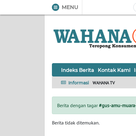
MENU
WAHANA
Tutup
TV
Informasi
INDEKS
BERITA
Indeks Berita
Kontak Kami
KONTAK
Informasi
WAHANA TV
KAMI
INFO
Berita dengan tagar
#gus-amu-muara-
IKLAN
TENTANG
Berita tidak ditemukan.
KAMI