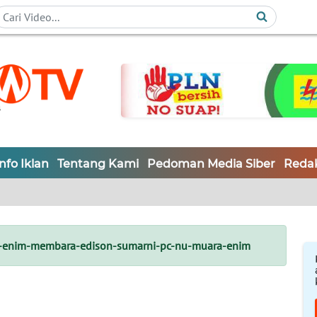
Info Iklan
Tentang Kami
Pedoman Media Siber
Redak
enim-membara-edison-sumarni-pc-nu-muara-enim