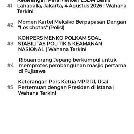
Keterangan Pers Menteri ESDM Bahlil
KAMI
#1
Lahadalia, Jakarta, 4 Agustus 2026 | Wahana
Terkini
PEDOMAN
Momen Kartel Meksiko Berpapasan Dengan
#2
MEDIA
"Los chotas" (Polisi)
SIBER
KONPERS MENKO POLKAM SOAL
#3
STABILITAS POLITIK & KEAMANAN
REDAKSI
NASIONAL | Wahana Terkini
Ribuan orang Jepang berkumpul untuk
KARIR
#4
memprotes pembangunan masjid pertama
di Fujisawa
DISCLAIMER
Keterangan Pers Ketua MPR RI, Usai
#5
Pertemuan dengan Presiden di Istana |
Wahana Terkini
Wahana
News
Regional
WN
SUMUT