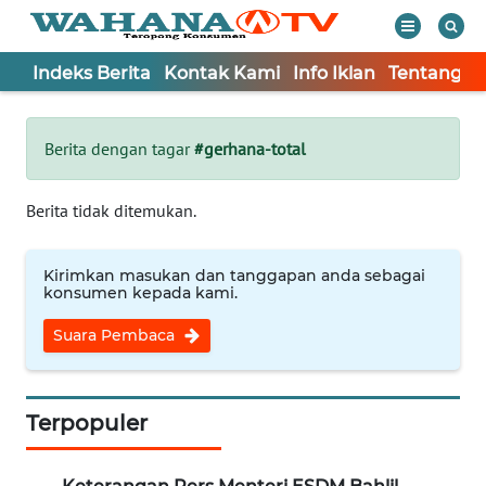
Indeks Berita
Kontak Kami
Info Iklan
Tentang K
WAHANA
Tutup
TV
Berita dengan tagar
#gerhana-total
Informasi
Berita tidak ditemukan.
INDEKS
BERITA
Kirimkan masukan dan tanggapan anda sebagai
konsumen kepada kami.
KONTAK
Suara Pembaca
KAMI
INFO
IKLAN
Terpopuler
TENTANG