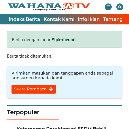
Indeks Berita
Kontak Kami
Info Iklan
Tentang K
WAHANA
Tutup
TV
Berita dengan tagar
#fpk-medan
Informasi
Berita tidak ditemukan.
INDEKS
BERITA
Kirimkan masukan dan tanggapan anda sebagai
konsumen kepada kami.
KONTAK
Suara Pembaca
KAMI
INFO
IKLAN
Terpopuler
TENTANG