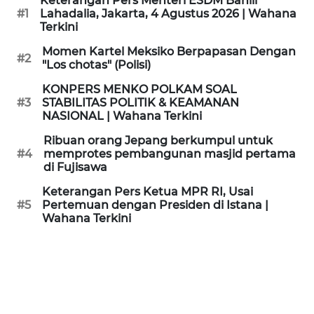
Keterangan Pers Menteri ESDM Bahlil
KAMI
#1
Lahadalia, Jakarta, 4 Agustus 2026 | Wahana
Terkini
PEDOMAN
Momen Kartel Meksiko Berpapasan Dengan
#2
MEDIA
"Los chotas" (Polisi)
SIBER
KONPERS MENKO POLKAM SOAL
#3
STABILITAS POLITIK & KEAMANAN
REDAKSI
NASIONAL | Wahana Terkini
Ribuan orang Jepang berkumpul untuk
KARIR
#4
memprotes pembangunan masjid pertama
di Fujisawa
DISCLAIMER
Keterangan Pers Ketua MPR RI, Usai
#5
Pertemuan dengan Presiden di Istana |
Wahana Terkini
Wahana
News
Regional
WN
SUMUT