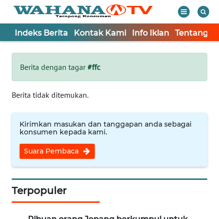
Indeks Berita
Kontak Kami
Info Iklan
Tentang K
WAHANA
Tutup
TV
Berita dengan tagar
#ffc
Informasi
Berita tidak ditemukan.
INDEKS
BERITA
Kirimkan masukan dan tanggapan anda sebagai
konsumen kepada kami.
KONTAK
Suara Pembaca
KAMI
INFO
IKLAN
Terpopuler
TENTANG