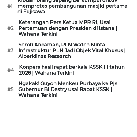
Ribuan orang Jepang berkumpul untuk
KAMI
#1
memprotes pembangunan masjid pertama
di Fujisawa
PEDOMAN
Keterangan Pers Ketua MPR RI, Usai
MEDIA
#2
Pertemuan dengan Presiden di Istana |
SIBER
Wahana Terkini
Soroti Ancaman, PLN Watch Minta
REDAKSI
#3
Infrastruktur PLN Jadi Objek Vital Khusus |
Alperklinas Research
KARIR
Konpers hasil rapat berkala KSSK III tahun
#4
2026 | Wahana Terkini
DISCLAIMER
Ngakak! Guyon Menkeu Purbaya ke Pjs
#5
Gubernur BI Destry usai Rapat KSSK |
Wahana Terkini
Wahana
News
Regional
WN
SUMUT